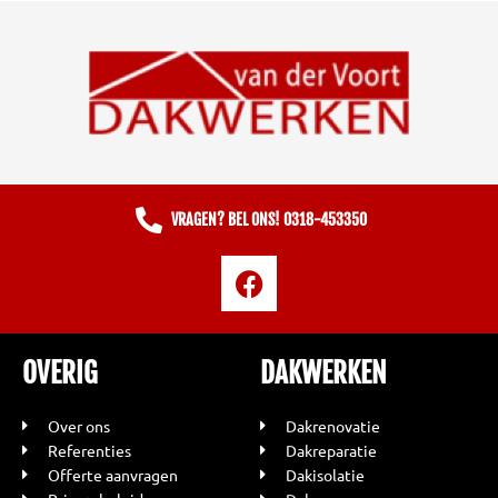
VRAGEN? BEL ONS! 0318-453350
F
a
c
e
OVERIG
DAKWERKEN
b
o
Over ons
Dakrenovatie
o
Referenties
Dakreparatie
k
Offerte aanvragen
Dakisolatie