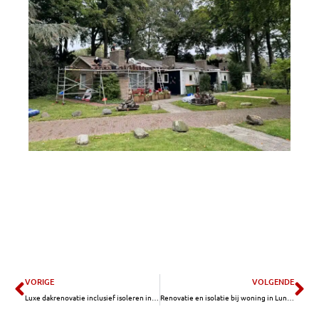
Vorige
Vo
VORIGE
VOLGENDE
Luxe dakrenovatie inclusief isoleren in Wageningen
Renovatie en isolatie bij woning in Lunteren