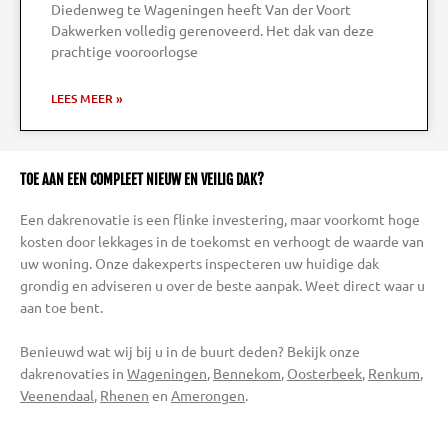
Diedenweg te Wageningen heeft Van der Voort
Dakwerken volledig gerenoveerd. Het dak van deze
prachtige vooroorlogse
LEES MEER »
TOE AAN EEN COMPLEET NIEUW EN VEILIG DAK?
Een dakrenovatie is een flinke investering, maar voorkomt hoge
kosten door lekkages in de toekomst en verhoogt de waarde van
uw woning. Onze dakexperts inspecteren uw huidige dak
grondig en adviseren u over de beste aanpak. Weet direct waar u
aan toe bent.
Benieuwd wat wij bij u in de buurt deden? Bekijk onze
dakrenovaties in
Wageningen
,
Bennekom
,
Oosterbeek
,
Renkum
,
Veenendaal
,
Rhenen
en
Amerongen
.