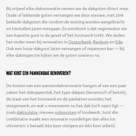
Bij vrijwel elke dakrenovatie nemen we de dakgoten direct mee.
Oude of lekkende goten vervangen we door nieuwe, met zink
beklede dakgoten die rondom de woning worden aangebracht
en tientallen jaren meegaan. Zo voorkomt u dat regenwater via
een kapotte goot in de gevel of het houtwerk trekt. We deden
het onder meer bij renovaties in
Oosterbeek
,
Renkum
en
Ede
.
Ook een losse dakgoot laten vervangen of repareren kan — bij
elke dakinspectie kijken we de goten sowieso na.
WAT KOST EEN PANNENDAK RENOVEREN?
De kosten van een pannendakrenovatie hangen af van een paar
zaken: het dakoppervlak, het type dakpan (keramisch of beton),
de staat van het houtwerk en de panlatten eronder, het
steigerwerk, en wat u meeneemt nu het dak toch open ligt —
zoals
dakisolatie
, nieuwe
nokvorsten
of loodwerk. Juist die
combinatie maakt een renovatie voordeliger dan alles los
uitvoeren: u betaalt één keer steigers en één keer arbeid.